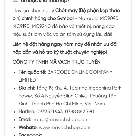
dễ rơi hoặc khó tháo lắp?
Hãy lựa chọn ngay
Chốt máy (Bộ phận kẹp tháo
pin) chính hãng cho Symbol
- Motorola MC9090,
MC9190, MC92N0 để bảo vệ thiết bị, nâng cao
hiệu suất làm việc và an tâm sử dụng lâu dài!
Liên hệ đặt hàng ngay hôm nay để nhận ưu đãi
hấp dẫn và hỗ trợ kỹ thuật chuyên nghiệp!
CÔNG TY TNHH MÃ VẠCH TRỰC TUYẾN
Tên quốc tế
: BARCODE ONLINE COMPANY
LIMITED
Địa chỉ:
Tầng 19, Khu A, Tòa nhà Indochina Park
Power, Số 4 Nguyễn Đình Chiểu, Phường Tân
Định, Thành Phố Hồ Chí Minh, Việt Nam
Hotline:
0979.521.943-0788.882.790
Email:
hotro@mavachshop.com
Website:
www.mavachshop.com
Facebook: