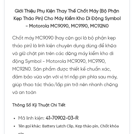
Giới Thiệu Phụ Kiện Thay Thế Chốt Máy (Bộ Phận
Kẹp Tháo Pin) Cho Máy Kiểm Kho Di Động Symbol
- Motorola MC9090, MC9190, MC92N0
Chốt máy MC9090 (hay còn gọi là bộ phận kẹp
tháo pin) là linh kiện chuyên dụng dùng để khóa
và giữ chặt pin trên các dòng máy kiểm kho di
động Symbol - Motorola MC9090, MC9190,
MC92N0. Sản phẩm được thiết kế chuẩn xác,
đảm bảo vừa vặn với vị trí nắp pin phía sau máy,
giúp thao tác tháo/lắp pin trở nên nhanh chóng
và an toàn
Thông Số Kỹ Thuật Chi Tiết
Mã linh kiện:
41-70902-03-R
Tên gọi khác: Battery Latch Clip, Kẹp tháo pin, Chốt khóa