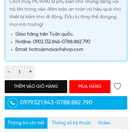
Chốt máy MC9090 là phụ kiện nhỏ nhưng đóng vai
trò lớn trong việc đảm bảo an toàn và hiệu quả cho
thiết bị kiểm kho di động. Đầu tư thay thế đúngng
mọi môi trường!
Giao hàng trên Toàn quốc.
Hotline: 0902.132.846-0788.882.790
Email: hotro@mavachshop.com
-
+
THÊM VÀO GIỎ HÀNG
MUA HÀNG
0979.521.943-0788.882.790
Thông tin chi tiết
Thông số kỹ thuật
Video