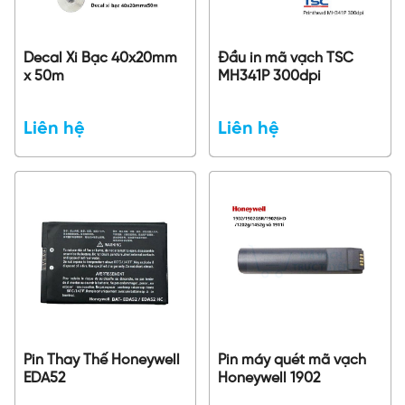
Decal Xi Bạc 40x20mm
Đầu in mã vạch TSC
x 50m
MH341P 300dpi
Liên hệ
Liên hệ
Pin Thay Thế Honeywell
Pin máy quét mã vạch
EDA52
Honeywell 1902