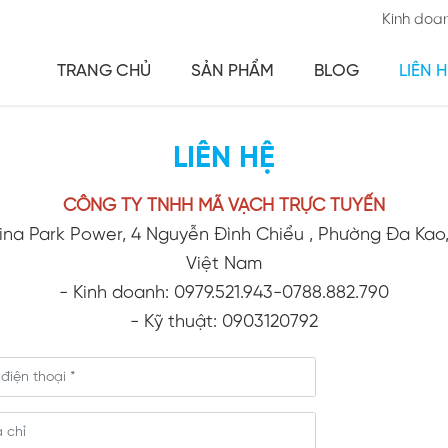
Kinh doa
TRANG CHỦ
SẢN PHẨM
BLOG
LIÊN H
LIÊN HỆ
CÔNG TY TNHH MÃ VẠCH TRỰC TUYẾN
hina Park Power, 4 Nguyễn Đình Chiểu , Phường Đa Kao
Việt Nam
- Kinh doanh: 0979.521.943-0788.882.790
- Kỹ thuật: 0903120792