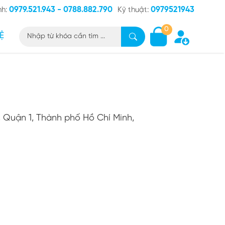
0979.521.943 - 0788.882.790
0979521943
nh:
Kỹ thuật:
0
Ệ
, Quận 1, Thành phố Hồ Chí Minh,