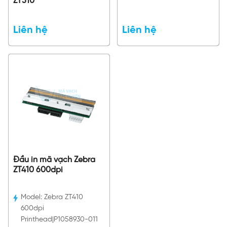
ZT510
Liên hệ
Liên hệ
Đầu in mã vạch Zebra
ZT410 600dpi
Model:
Zebra ZT410
600dpi
Printhead|P1058930-011