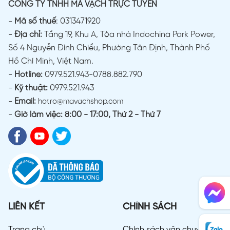
CÔNG TY TNHH MÃ VẠCH TRỰC TUYẾN
-
Mã số thuế
: 0313471920
-
Địa chỉ:
Tầng 19, Khu A, Tòa nhà Indochina Park Power,
Số 4 Nguyễn Đình Chiểu, Phường Tân Định, Thành Phố
Hồ Chí Minh, Việt Nam.
-
Hotline:
0979.521.943-0788.882.790
-
Kỹ thuật:
0979.521.943
-
Email:
hotro@mavachshop.com
-
Giờ làm việc: 8:00 - 17:00, Thứ 2 - Thứ 7
LIÊN KẾT
CHÍNH SÁCH
Trang chủ
Chính sách vận chuyển