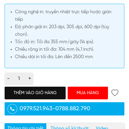
Công nghệ in: truyền nhiệt trực tiếp hoặc gián
tiếp
Độ phân giải in: 203 dpi, 305 dpi, 600 dpi (tùy
chọn).
Tốc độ in: Tối đa 355 mm/giây (14 ips).
Chiều rộng in tối đa: 104 mm (4,1 inch).
Chiều dài in tối đa: Lên đến 2500 mm
-
+
THÊM VÀO GIỎ HÀNG
MUA HÀNG
0979.521.943-0788.882.790
Thông tin chi tiết
Thông số kỹ thuật
Video