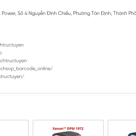
rk Power, Số 4 Nguyễn Đình Chiểu, Phường Tân Định, Thành Ph
htructuyen
p
chtructuyen
chsop_barcode_online/
tructuyen/