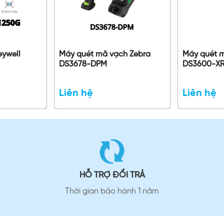
eywell
Máy quét mã vạch Zebra
Máy quét 
DS3678-DPM
DS3600-X
Liên hệ
Liên hệ
HỖ TRỢ ĐỔI TRẢ
Thời gian bảo hành 1 năm