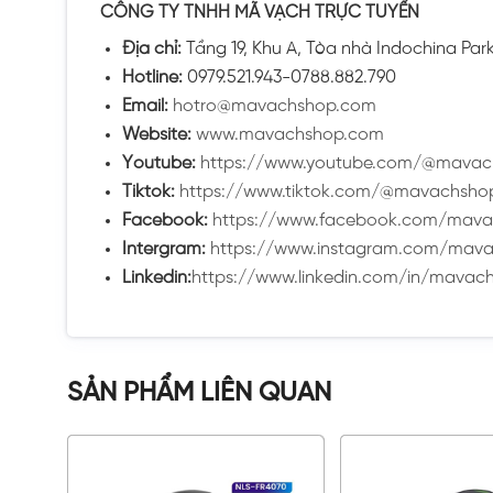
CÔNG TY TNHH MÃ VẠCH TRỰC TUYẾN
Địa chỉ:
Tầng 19, Khu A, Tòa nhà Indochina Pa
Hotline:
0979.521.943-0788.882.790
Email:
hotro@mavachshop.com
Website:
www.mavachshop.com
Youtube:
https://www.youtube.com/@mavac
Tiktok:
https://www.tiktok.com/@mavachsho
Facebook:
https://www.facebook.com/mava
Intergram:
https://www.instagram.com/mava
Linkedin:
https://www.linkedin.com/in/mavach
SẢN PHẨM LIÊN QUAN