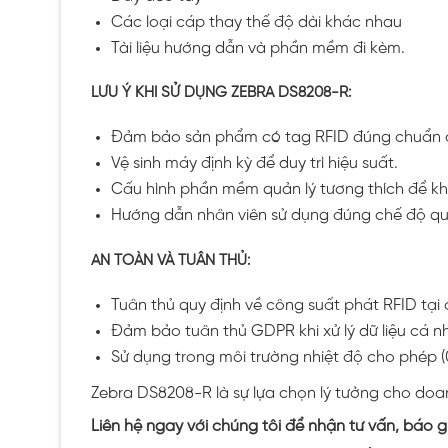
Các loại cáp thay thế độ dài khác nhau
Tài liệu hướng dẫn và phần mềm đi kèm.
LƯU Ý KHI SỬ DỤNG ZEBRA DS8208-R:
Đảm bảo sản phẩm có tag RFID đúng chuẩn đ
Vệ sinh máy định kỳ để duy trì hiệu suất.
Cấu hình phần mềm quản lý tương thích để kha
Hướng dẫn nhân viên sử dụng đúng chế độ qué
AN TOÀN VÀ TUÂN THỦ:
Tuân thủ quy định về công suất phát RFID tại
Đảm bảo tuân thủ GDPR khi xử lý dữ liệu cá 
Sử dụng trong môi trường nhiệt độ cho phép 
Zebra DS8208-R là sự lựa chọn lý tưởng cho doan
Liên hệ ngay với chúng tôi để nhận tư vấn, báo g