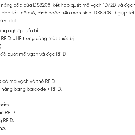
ản nâng cấp của DS8208, kết hợp quét mã vạch 1D/2D và đọc t
, đọc tốt mã mờ, rách hoặc trên màn hình. DS8208-R giúp tối
iện đại.
công nghiệp bền bỉ
RFID UHF trong cùng một thiết bị
)
 độ quét mã vạch và đọc RFID
ó cả mã vạch và thẻ RFID
 hàng bằng barcode + RFID.
phẩm
ắn RFID
g RFID.
hờ.