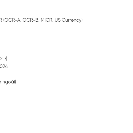
OCR (OCR-A, OCR-B, MICR, US Currency)
(2D)
5024
n ngoài)