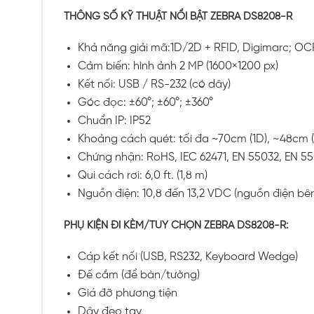
THÔNG SỐ KỸ THUẬT NỔI BẬT ZEBRA DS8208-R
Khả năng giải mã:1D/2D + RFID, Digimarc; 
Cảm biến: hình ảnh 2 MP (1600×1200 px)
Kết nối: USB / RS-232 (có dây)
Góc đọc: ±60°; ±60°; ±360°
Chuẩn IP: IP52
Khoảng cách quét: tối đa ~70cm (1D), ~48cm 
Chứng nhận: RoHS, IEC 62471, EN 55032, EN 5
Qui cách rơi: 6,0 ft. (1,8 m)
Nguồn điện: 10,8 đến 13,2 VDC (nguồn điện bê
PHỤ KIỆN ĐI KÈM/TÙY CHỌN ZEBRA DS8208-R:
Cáp kết nối (USB, RS232, Keyboard Wedge)
Đế cắm (để bàn/tường)
Giá đỡ phương tiện
Dây đeo tay