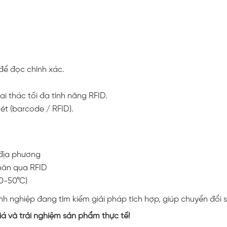
ể đọc chính xác.
i thác tối đa tính năng RFID.
t (barcode / RFID).
 địa phương
nhân qua RFID
(0-50°C)
h nghiệp đang tìm kiếm giải pháp tích hợp, giúp chuyển đổi s
iá và trải nghiệm sản phẩm thực tế!