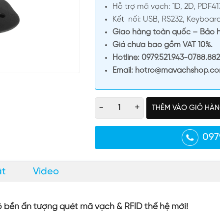
Hỗ trợ mã vạch: 1D, 2D, PDF41
Kết nối: USB, RS232, Keyboa
Giao hàng toàn quốc – Bảo hà
Giá chưa bao gồm VAT 10%.
Hotline: 0979.521.943-0788.88
Email: hotro@mavachshop.c
-
+
THÊM VÀO GIỎ HÀ
097
ật
Video
bền ấn tượng quét mã vạch & RFID thế hệ mới!