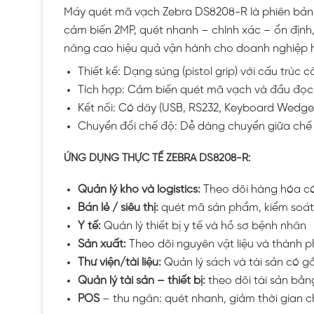
Máy quét mã vạch Zebra DS8208-R là phiên b
cảm biến 2MP, quét nhanh – chính xác – ổn định
nâng cao hiệu quả vận hành cho doanh nghiệp h
Thiết kế: Dạng súng (pistol grip) với cấu trúc 
Tích hợp: Cảm biến quét mã vạch và đầu đọc 
Kết nối: Có dây (USB, RS232, Keyboard Wedge
Chuyển đổi chế độ: Dễ dàng chuyển giữa chế
ỨNG DỤNG THỰC TẾ ZEBRA DS8208-R:
Quản lý kho và logistics:
Theo dõi hàng hóa c
Bán lẻ / siêu thị:
quét mã sản phẩm, kiểm soát
Y tế:
Quản lý thiết bị y tế và hồ sơ bệnh nhân
Sản xuất:
Theo dõi nguyên vật liệu và thành 
Thư viện/tài liệu:
Quản lý sách và tài sản có g
Quản lý tài sản – thiết bị:
theo dõi tài sản bằn
POS
– thu ngân: quét nhanh, giảm thời gian c