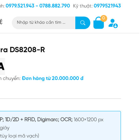
0979.521.943 - 0788.882.790
0979521943
nh:
Kỹ thuật:
0
Ệ
ebra DS8208-R
n chuyển:
Đơn hàng từ 20.000.000 đ
P; 1D/2D + RFID, Digimarc; OCR;
1600×1200 px
giây
tùy loại mã vạch)