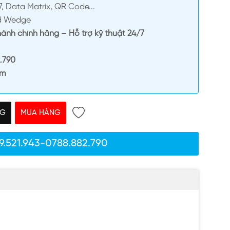
7, Data Matrix, QR Code...
rd Wedge
nh chính hãng – Hỗ trợ kỹ thuật 24/7
2.790
om
NG
MUA HÀNG
9.521.943-0788.882.790