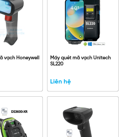
ã vạch Honeywell
Máy quét mã vạch Unitech
SL220
Liên hệ