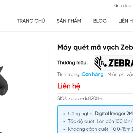
Kinh doa
TRANG CHỦ
SẢN PHẨM
BLOG
LIÊN H
Máy quét mã vạch Z
Thương hiệu:
Tình trạng:
Còn hàng
Miễn phí vậ
Liên hệ
SKU: zebra-ds8208-r
Công nghệ:
Digital Imager 2M
Tốc độ quét: Lên đến 100 lần/
Khoảng cách quét: Từ 0-15m (