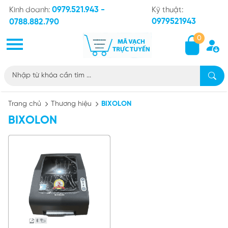
0979.521.943 -
Kinh doanh:
Kỹ thuật:
0979521943
0788.882.790
0
Trang chủ
Thương hiệu
BIXOLON
BIXOLON