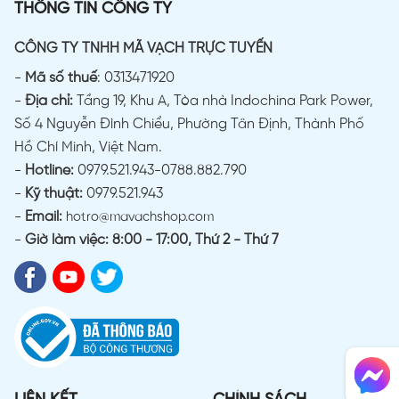
THÔNG TIN CÔNG TY
CÔNG TY TNHH MÃ VẠCH TRỰC TUYẾN
-
Mã số thuế
: 0313471920
-
Địa chỉ:
Tầng 19, Khu A, Tòa nhà Indochina Park Power,
Số 4 Nguyễn Đình Chiểu, Phường Tân Định, Thành Phố
Hồ Chí Minh, Việt Nam.
-
Hotline:
0979.521.943-0788.882.790
-
Kỹ thuật:
0979.521.943
-
Email:
hotro@mavachshop.com
-
Giờ làm việc: 8:00 - 17:00, Thứ 2 - Thứ 7