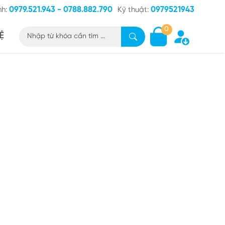
0979.521.943 - 0788.882.790
0979521943
nh:
Kỹ thuật:
0
Ệ