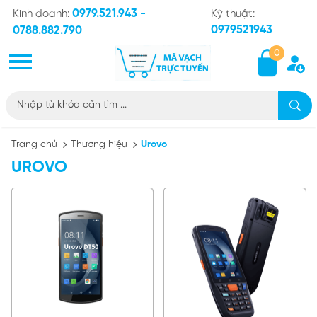
0979.521.943 -
Kinh doanh:
Kỹ thuật:
0979521943
0788.882.790
0
Trang chủ
Thương hiệu
Urovo
UROVO