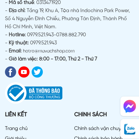
-
Mã số thuế
: 0313471920
-
Địa chỉ:
Tầng 19, Khu A, Tòa nhà Indochina Park Power,
Số 4 Nguyễn Đình Chiểu, Phường Tân Định, Thành Phố
Hồ Chí Minh, Việt Nam.
-
Hotline:
0979.521.943-0788.882.790
-
Kỹ thuật:
0979.521.943
-
Email:
hotro@mavachshop.com
-
Giờ làm việc: 8:00 - 17:00, Thứ 2 - Thứ 7
LIÊN KẾT
CHÍNH SÁCH
Trang chủ
Chính sách vận chuyển
Giới thiệu
Chính sách bảo hành