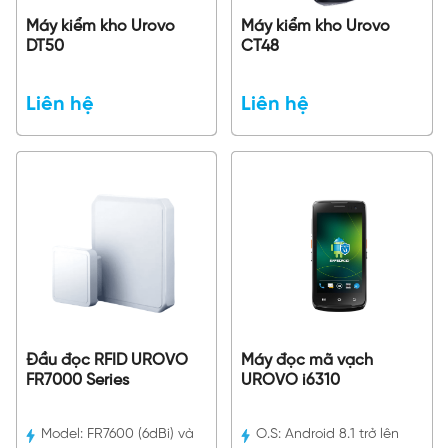
Máy kiểm kho Urovo
Máy kiểm kho Urovo
DT50
CT48
Liên hệ
Liên hệ
Đầu đọc RFID UROVO
Máy đọc mã vạch
FR7000 Series
UROVO i6310
Model:
FR7600 (6dBi) và
O.S:
Android 8.1 trở lên